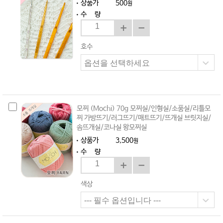
상품가
500
원
수 량
호수
모찌 (Mochi) 70g 모찌실/인형실/소품실/리틀모
찌 가방뜨기/러그뜨기/매트뜨기/뜨개실 브릿지실/
솜뜨개실/코나실 왕모찌실
상품가
3,500
원
수 량
색상