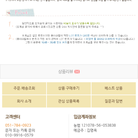
상품리뷰
(0)
주문.배송조회
상품 구매후기
베스트 상품
회사 소개
관심 상품목록
질문과 답변
고객센터
입금계좌정보
051-784-0923
농협 121078-56-053838
문자 또는 카톡 문의
예금주 : 김명옥
010-9916-0579