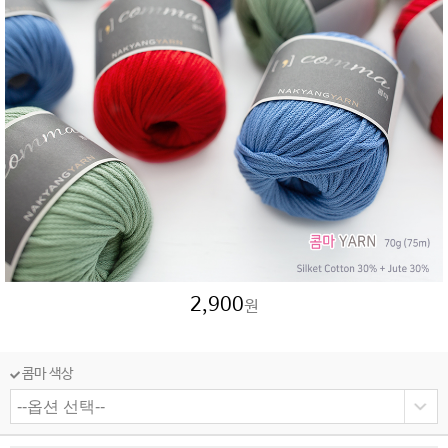
2,900
원
콤마 색상