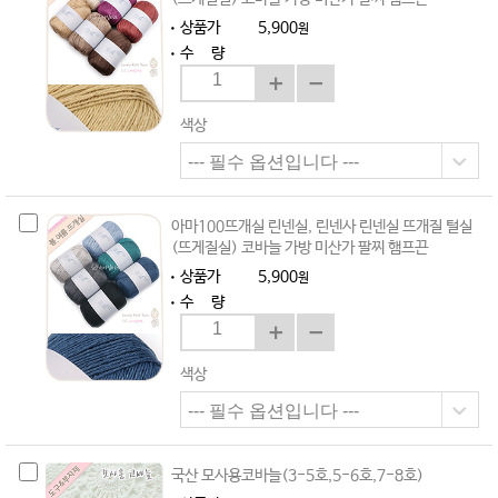
상품가
5,900
원
수 량
색상
아마100뜨개실 린넨실, 린넨사 린넨실 뜨개질 털실
(뜨게질실) 코바늘 가방 미산가 팔찌 햄프끈
상품가
5,900
원
수 량
색상
국산 모사용코바늘(3-5호,5-6호,7-8호)