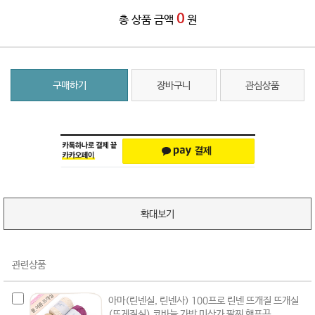
0
총 상품 금액
원
구매하기
장바구니
관심상품
확대보기
관련상품
아마(린넨실, 린넨사) 100프로 린넨 뜨개질 뜨개실
(뜨게질실) 코바늘 가방 미산가 팔찌 햄프끈