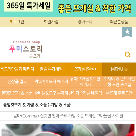
로그인
회원가입
장바구니
최근본상품
목도리만들기 패키지
알뜰 특가세일
뜨개실(털실)
MENU
유아 뜨개실&도안
수세미 & 손뜨개인
신상품 입고
넥워머&모자 패키지
패키지
형 도안 뜨개실
블랭킷뜨기 & 소품
줄바늘&도구 부자재
천연가죽라벨 네임텍
손뜨개 무료도안
블랭킷뜨기 & 가방 & 소품
>
가방 & 소품
콤마(Comma) 실켓면 황마 주테 가방 소품 뜨개실 코바늘실 사계절