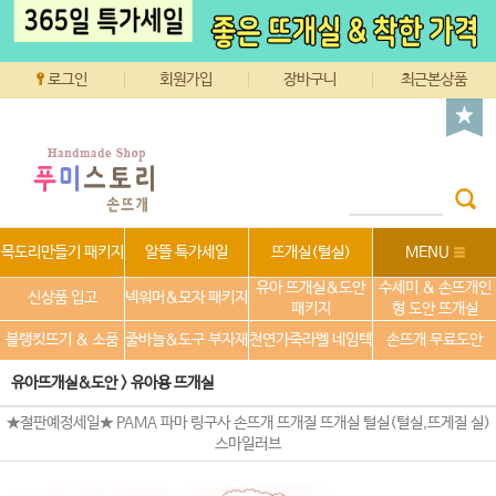
로그인
회원가입
장바구니
최근본상품
목도리만들기 패키지
알뜰 특가세일
뜨개실(털실)
MENU
유아 뜨개실&도안
수세미 & 손뜨개인
신상품 입고
넥워머&모자 패키지
패키지
형 도안 뜨개실
블랭킷뜨기 & 소품
줄바늘&도구 부자재
천연가죽라벨 네임텍
손뜨개 무료도안
유아뜨개실&도안
>
유아용 뜨개실
★절판예정세일★ PAMA 파마 링구사 손뜨개 뜨개질 뜨개실 털실(털실,뜨게질 실)
스마일러브