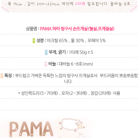
상품명 :
PAMA 파마 링구사 손뜨개실(털실,뜨게질실)
-
성분 :
아크릴 65% , 울 30% , 모헤어 5%
-
무게, 굵기 :
1타래 50g±5
-
바늘 :
대바늘 6~8호(mm)
-
특징 :
부드럽고 가벼운
독특한 느낌의 링구사 뜨개실로서 부드러움이 뽀송뽀송합
니다.
* 성인목도리(5~7타래) , 모자(2~3타래) , 장갑(2타래) 사용