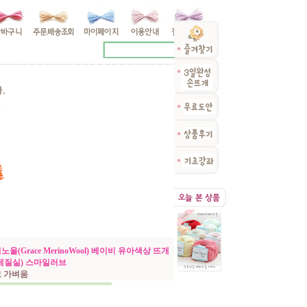
울(Grace MerinoWool) 베이비 유아색상 뜨개
게질실) 스마일러브
고 가벼움