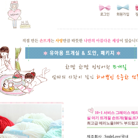
10+1 서비스 그레이스 메리노
실 아기 뜨개질 손뜨개(털실,뜨
최고급 메리노울100% 부드럽
제조회사 : SmileLove/국내