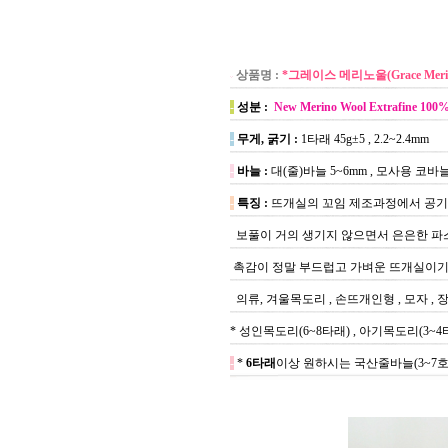
상품명 :
*그레이스 메리노울(Grace Meri
-
성분 :
New Merino Wool Extrafine 100
-
무게, 굵기 :
1타래 45g±5 , 2.2~2.4mm
-
바늘 :
대(줄)바늘 5~6mm , 모사용 코바늘
-
특징 :
뜨개실의 꼬임 제조과정에서 공기
보풀이 거의 생기지 않으면서 은은한
파
촉감이 정말 부드럽고 가벼운 뜨개실이기 
의류, 겨울목도리 , 손뜨개인형 , 모자 , 
* 성인목도리(6~8타래) , 아기목도리(3~4타
-
*
6타래
이상 원하시는 국산줄바늘(3~7호