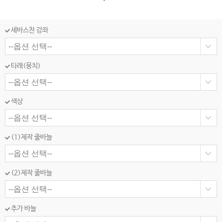
세바스찬 강좌
타래(뭉치)
색상
(1)제작 줄바늘
(2)제작 줄바늘
추가 바늘