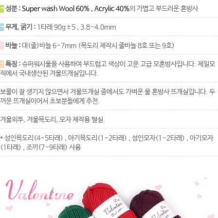
-
성분 :
Super wash Wool 60% , Acrylic 40%
의 가볍고 부드러운 혼방사
-
무게, 굵기 :
1타래 90g±5 , 3.8~4.0mm
-
바늘 :
대(줄)바늘 6~7mm (목도리 제작시 줄바늘 8호 또는 9호)
-
특징 :
슈퍼워시울을 사용하여 부드럽고 색상이 고운 고급 모혼방사입니다. 제일모
직에서 국내생산된 겨울뜨개실입니다.
보풀이 잘 생기지 않으면서 겨울뜨개실 중에서도 가벼운 울 혼방사 뜨개실입니다. 두
꺼운 뜨개실이어서 초보분들에게 추천.
겨울외투, 겨울목도리, 모자 제작용 털실.
* 성인목도리(4~5타래) , 아기목도리(1~2타래) , 성인모자(1~2타래) , 아기모자
(1타래) , 조끼(7~9타래) 사용