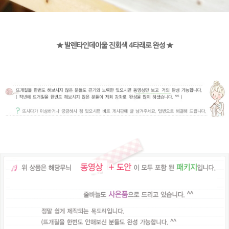
★ 발렌타인데이울 진회색 4타래로 완성 ★