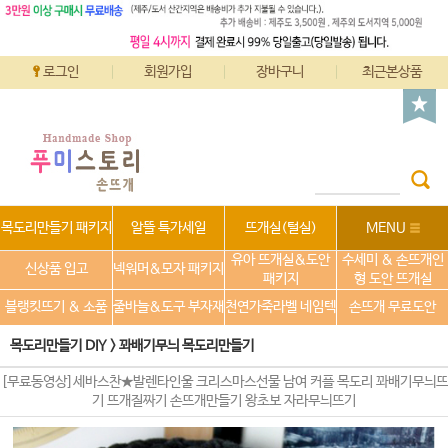
로그인
회원가입
장바구니
최근본상품
목도리만들기 패키지
알뜰 특가세일
뜨개실(털실)
MENU
유아 뜨개실&도안
수세미 & 손뜨개인
신상품 입고
넥워머&모자 패키지
패키지
형 도안 뜨개실
블랭킷뜨기 & 소품
줄바늘&도구 부자재
천연가죽라벨 네임텍
손뜨개 무료도안
목도리만들기 DIY
>
꽈배기무늬 목도리만들기
[무료동영상]세바스찬★발렌타인울 크리스마스선물 남여 커플 목도리 꽈배기무늬뜨
기 뜨개질짜기 손뜨개만들기 왕초보 자라무늬뜨기