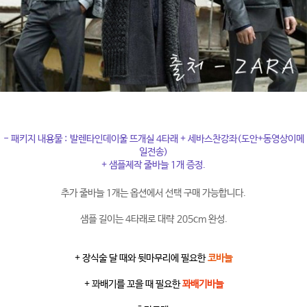
- 패키지 내용물 : 발렌타인데이울 뜨개실 4타래 + 세바스찬강좌(도안+동영상이메
일전송)
+ 샘플제작 줄바늘 1개 증정.
추가 줄바늘 1개는 옵션에서 선택 구매 가능합니다.
샘플 길이는 4타래로 대략 205cm 완성.
+ 장식술 달 때와 뒷마무리에 필요한
코바늘
+ 꽈배기를 꼬을 때 필요한
꽈배기바늘