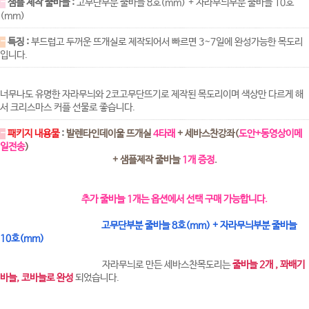
-
샘플 제작 줄바늘 :
고무단부분 줄바늘 8호(mm)
+ 자라무늬부분 줄바늘 10호
(mm)
-
특징 :
부드럽고 두꺼운 뜨개실로 제작되어서 빠르면 3~7일에 완성가능한 목도리
입니다.
너무나도 유명한 자라무늬와 2코고무단뜨기로 제작된 목도리이며 색상만 다르게 해
서 크리스마스 커플 선물로 좋습니다.
-
패키지 내용물
:
발렌타인데이울 뜨개실
4타래
+ 세바스찬강좌(
도안+동영상이메
일전송
)
+ 샘플제작 줄바늘
1개 증정
.
추가 줄바늘 1개는 옵션에서 선택 구매 가능합니다.
고무단부분 줄바늘 8호(mm) + 자라무늬부분 줄바늘
10호(mm)
자라무늬로 만든 세바스찬목도리는
줄바늘 2개 , 꽈배기
바늘, 코바늘로 완성
되었습니다.