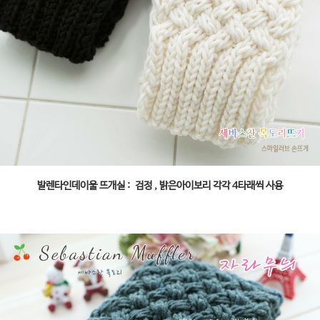
발렌타인데이울 뜨개실 : 검정 , 밝은아이보리 각각 4타래씩 사용