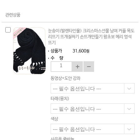
관련상품
눈송이(발렌타인울) 크리스마스선물 남여 커플 목도
리뜨기 뜨개질짜기 손뜨개만들기 왕초보 메리 멍석
뜨기
상품가
31,600
원
수 량
동영상+도안 강좌
타래(뭉치)
색상
사은품 줄바늘