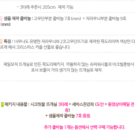
- 3타래 주문시 205cm 제작 가능.
-
샘플 제작 줄바늘 :
고무단부분 줄바늘 7호(mm)
+ 자라무늬부분 줄바늘 9호
(
mm)
-
특징 :
너무나도 유명한 자라무늬와 2코고무단뜨기로 제작된 목도리이며 색상만 다
르게 해서 크리스마스 커플 선물로 좋습니다.
제일모직 뜨개실로 만든 목도리패키지. 까칠하지 않는 슈퍼워시울과 아크릴혼방사
로서 보풀이 거의 생기지 않는 뜨개실로 제작.
-
패키지 내용물 : 시크릿울 뜨개실
3타래
+ 세바스찬강좌
(
도안
+
동영상이메일 전
송
)
+ 샘플제작 줄바늘
7호 증정
.
추가 줄바늘 1개는 옵션에서 선택 구매 가능합니다.