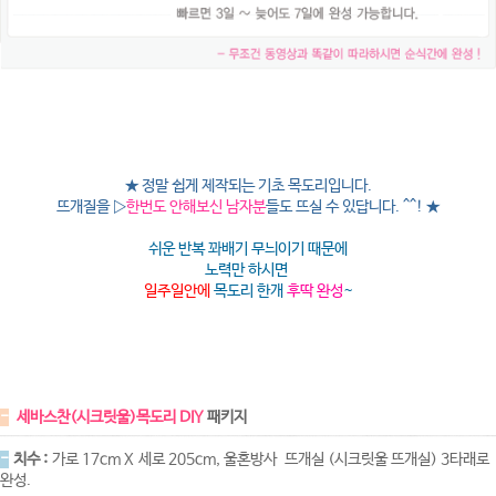
★
정말 쉽게 제작되는 기초 목도리입니다.
뜨개질을 ▷
한번도 안해보신 남자분
들도 뜨실 수 있답니다. ^^! ★
쉬운 반복 꽈배기 무늬이기 때문에
노력만 하시면
일주일안에
목도리 한개
후딱 완성
~
-
세바스찬(시크릿울)목도리 DIY
패키지
-
치수 :
가로 17cm X 세로 205cm, 울혼방사 뜨개실 (시크릿울 뜨개실) 3타래로
완성.