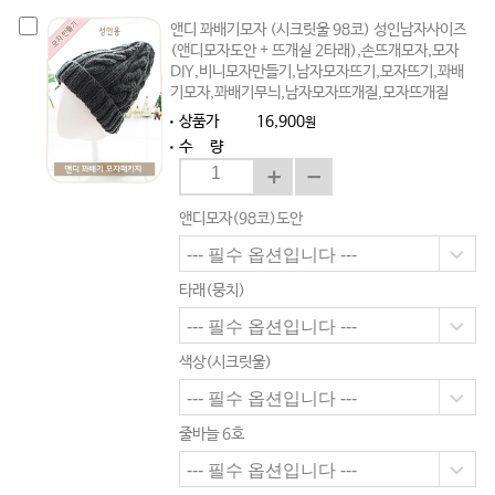
앤디 꽈배기모자 (시크릿울 98코) 성인남자사이즈
(앤디모자도안 + 뜨개실 2타래),손뜨개모자,모자
DIY,비니모자만들기,남자모자뜨기,모자뜨기,꽈배
기모자,꽈배기무늬,남자모자뜨개질,모자뜨개질
상품가
16,900
원
수 량
앤디모자(98코)도안
타래(뭉치)
색상(시크릿울)
줄바늘 6호