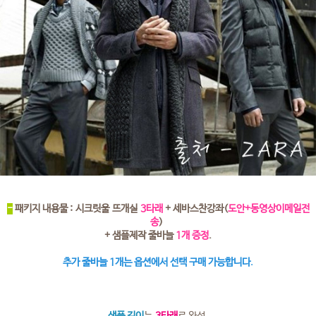
-
패키지 내용물 : 시크릿울 뜨개실
3타래
+ 세바스찬강좌(
도안+동영상이메일전
송
)
+ 샘플제작 줄바늘
1개 증정
.
추가 줄바늘 1개는 옵션에서 선택 구매 가능합니다.
샘플 길이
는
3타래
로 완성.