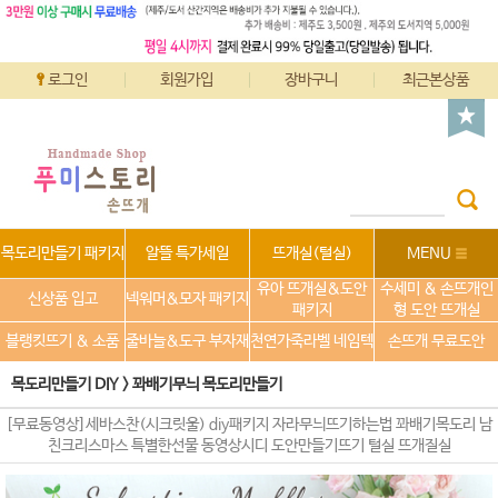
로그인
회원가입
장바구니
최근본상품
목도리만들기 패키지
알뜰 특가세일
뜨개실(털실)
MENU
유아 뜨개실&도안
수세미 & 손뜨개인
신상품 입고
넥워머&모자 패키지
패키지
형 도안 뜨개실
블랭킷뜨기 & 소품
줄바늘&도구 부자재
천연가죽라벨 네임텍
손뜨개 무료도안
목도리만들기 DIY
>
꽈배기무늬 목도리만들기
[무료동영상]세바스찬(시크릿울) diy패키지 자라무늬뜨기하는법 꽈배기목도리 남
친크리스마스 특별한선물 동영상시디 도안만들기뜨기 털실 뜨개질실