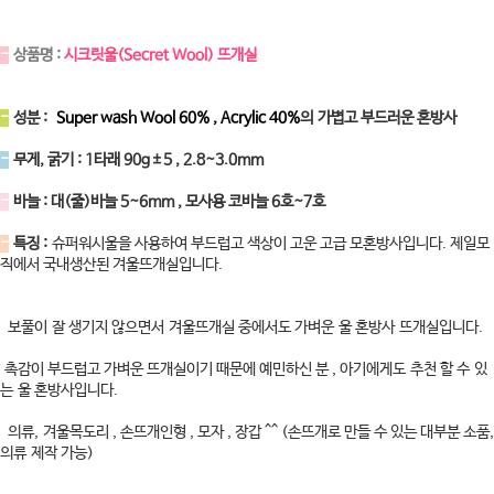
-
상품명 :
시크릿울(Secret Wool) 뜨개실
-
성분 :
Super wash Wool 60% , Acrylic 40%
의 가볍고 부드러운 혼방사
-
무게, 굵기 : 1타래 90g±5 , 2.8~3.0mm
-
바늘 : 대(줄)바늘 5~6mm , 모사용 코바늘 6호~7호
-
특징 :
슈퍼워시울을 사용하여 부드럽고 색상이 고운 고급 모혼방사입니다. 제일모
직에서 국내생산된 겨울뜨개실입니다.
보풀이 잘 생기지 않으면서 겨울뜨개실 중에서도 가벼운 울 혼방사 뜨개실입니다.
촉감이 부드럽고 가벼운 뜨개실이기 때문에 예민하신 분 , 아기에게도 추천 할 수 있
는 울 혼방사입니다.
의류, 겨울목도리 , 손뜨개인형 , 모자 , 장갑 ^^ (손뜨개로 만들 수 있는 대부분 소품,
의류 제작 가능)