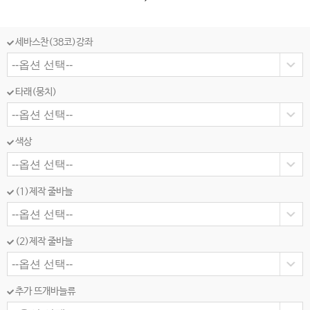
세바스찬(38코)강좌
타래(뭉치)
색상
(1)제작 줄바늘
(2)제작 줄바늘
추가 뜨개바늘류