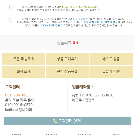
상품리뷰
(0)
주문.배송조회
상품 구매후기
베스트 상품
회사 소개
관심 상품목록
질문과 답변
고객센터
입금계좌정보
051-784-0923
농협 121078-56-053838
문자 또는 카톡 문의
예금주 : 김명옥
010-9916-0579
knitbest@네이버
고객센터 연결