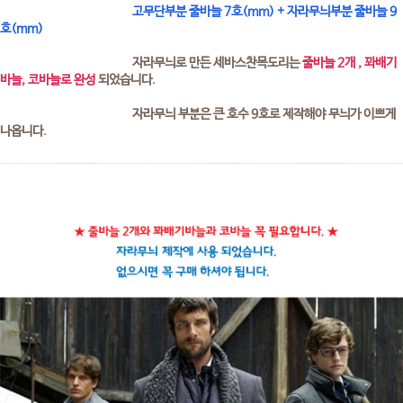
고무단부분 줄바늘 7호(mm) + 자라무늬부분 줄바늘 9
호(mm)
자라무늬로 만든 세바스찬목도리는
줄바늘 2개 , 꽈배기
바늘, 코바늘로 완성
되었습니다.
자라무늬 부분은 큰 호수 9호로 제작해야 무늬가 이쁘게
나옵니다.