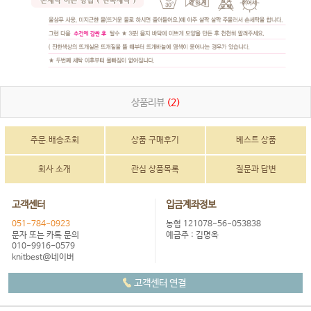
상품리뷰
(2)
주문.배송조회
상품 구매후기
베스트 상품
회사 소개
관심 상품목록
질문과 답변
고객센터
입금계좌정보
051-784-0923
농협 121078-56-053838
문자 또는 카톡 문의
예금주 : 김명옥
010-9916-0579
knitbest@네이버
고객센터 연결