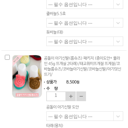
줄바늘5.5호
돗바늘(대)
곰돌이 아기신발(룸슈즈) 패키지 (종이도안+ 울라
인 45g 뜨개실 2타래)/태교취미뜨개질 뜨게질/코
바늘룸슈즈/코바늘아기신발/코바늘신발/아기덧신
뜨기/
상품가
8,500
원
수 량
곰돌이 아기신발 도안
타래(뭉치)