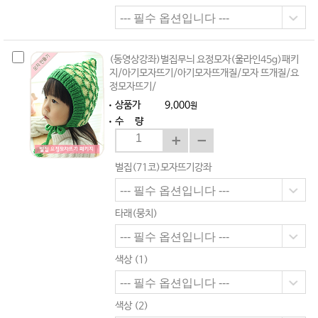
(동영상강좌)벌집무늬 요정모자(울라인45g)패키
지/아기모자뜨기/아기모자뜨개질/모자 뜨개질/요
정모자뜨기/
상품가
9,000
원
수 량
벌집(71코)모자뜨기강좌
타래(뭉치)
색상 (1)
색상 (2)