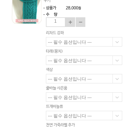
우기
상품가
28,000
원
수 량
리차드 강좌
타래(뭉치)
색상
줄바늘 사은품
뜨개바늘류
천연 가죽라벨 추가