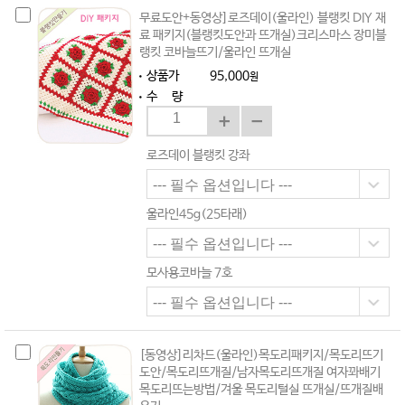
무료도안+동영상]로즈데이(울라인) 블랭킷 DIY 재
료 패키지(블랭킷도안과 뜨개실)크리스마스 장미블
랭킷 코바늘뜨기/울라인 뜨개실
상품가
95,000
원
수 량
로즈데이 블랭킷 강좌
울라인45g(25타래)
모사용코바늘 7호
[동영상]리차드(울라인)목도리패키지/목도리뜨기
도안/목도리뜨개질/남자목도리뜨개질 여자꽈배기
목도리뜨는방법/겨울 목도리털실 뜨개실/뜨개질배