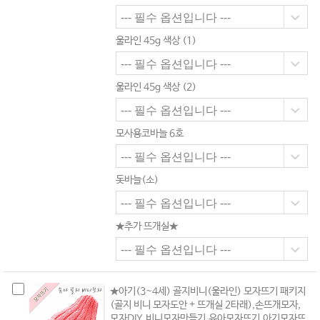
울라인 45g 색상 (1)
울라인 45g 색상 (2)
모사용코바늘 6호
돗바늘(소)
★추가 뜨개실★
★아기(3~4세) 골지비니(울라인) 모자뜨기 패키지
(골지 비니 모자도안 + 뜨개실 2타래),손뜨개모자,
모자DIY,비니모자만들기,유아모자뜨기,아기모자뜨