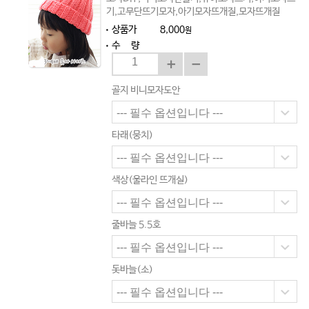
기,고무단뜨기모자,아기모자뜨개질,모자뜨개질
상품가
8,000
원
수 량
골지 비니모자도안
타래(뭉치)
색상(울라인 뜨개실)
줄바늘 5.5호
돗바늘(소)