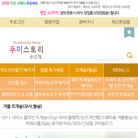
로그인
회원가입
장바구니
최근본상품
목도리만들기 패키지
알뜰 특가세일
뜨개실(털실)
MENU
유아 뜨개실&도안
수세미 & 손뜨개인
신상품 입고
넥워머&모자 패키지
패키지
형 도안 뜨개실
블랭킷뜨기 & 소품
줄바늘&도구 부자재
천연가죽라벨 네임텍
손뜨개 무료도안
겨울 뜨개실(모사,털실)
10+1 서비스 울라인 뜨개실(45g) 유아/블랭킷/손뜨개인형/스웨터용 겨울털실/슈
퍼워시울/8ply 굵기와 비슷/505/신상품 코바늘뜨기