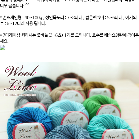
혼방사 중에서도 부드러워서 아기용으로도 사용되는 가벼운 뜨개실입니다. 색상이
너무 곱습니다. ^^
* 손뜨개인형 : 40~100g , 성인목도리 : 7~8타래 , 짧은넥워머 : 5~6타래 , 아기외
투 : 8~12타래 사용 됩니다.
* 7타래이상 원하시는 줄바늘(3~6호) 1개를 드립니다. 호수를 배송요청란에 적어주
세요.