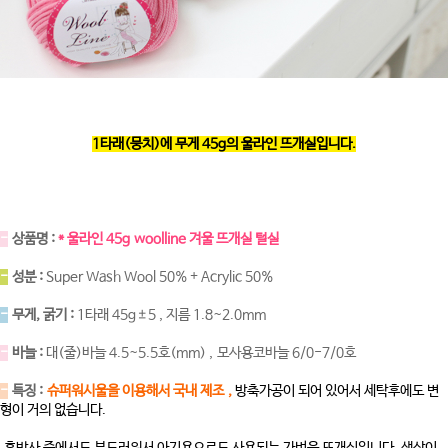
1타래(뭉치)에 무게 45g의 울라인 뜨개실입니다.
-
상품명 :
* 울라인 45g woolline 겨울 뜨개실 털실
-
성분 :
Super Wash Wool 50% + Acrylic 50%
-
무게, 굵기 :
1타래 45g±5 , 지름 1.8~2.0mm
-
바늘 :
대(줄)바늘 4.5~5.5호(mm) , 모사용코바늘 6/0-7/0호
-
특징 :
슈퍼워시울을 이용해서 국내 제조 ,
방축가공이 되어 있어서 세탁후에도 변
형이 거의 없습니다.