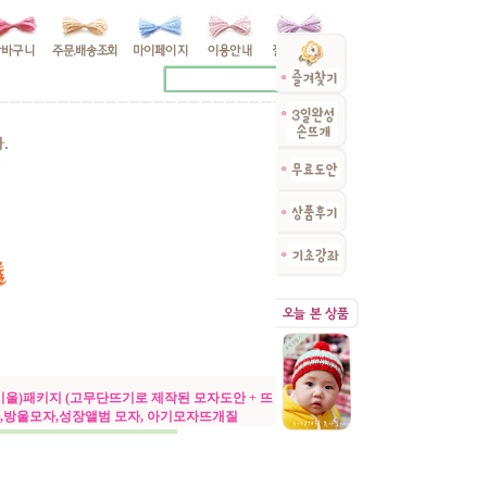
미울)패키지 (고무단뜨기로 제작된 모자도안 + 뜨
자,방울모자,성장앨범 모자, 아기모자뜨개질