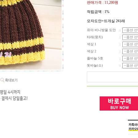
판매가격 :
11,200원
적립금액 :
1%
모자도안+뜨개실 2타래
유아 비니방울 도안
:
타래(뭉치)
:
색상 1
:
색상 2
:
줄바늘 5호
:
돗바늘(소)
: