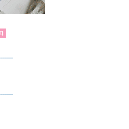
=======
=======