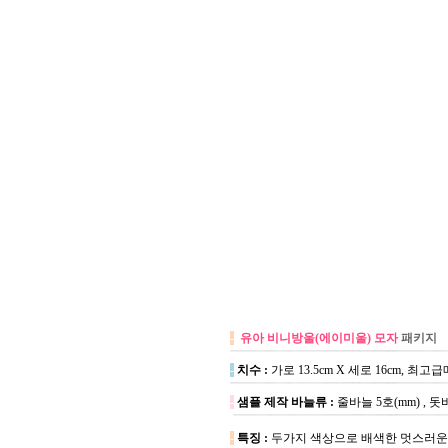
-
유아 비니방울(에이미울) 모자
패키지
-
치수 :
가로 13.5cm X 세로 16cm, 
-
샘플 제작 바늘류 :
줄바늘 5호(mm) , 돗
-
특징 :
두가지 색상으로 배색한 멋스러운 