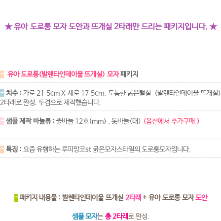
★ 유아 도로롱 모자 도안과 뜨개실 2타래만 드리는 패키지입니다. ★
-
유아 도로롱(발렌타인데이울 뜨개실) 모자
패키지
-
치수 :
가로 21.5cm X 세로 17.5cm, 도톰한 굵은털실 (발렌타인데이울 뜨개실)
2타래로 완성. 두겹으로 제작했습니다.
-
샘플 제작 바늘류 :
줄바늘 12호(mm) , 돗바늘(대)
(옵션에서 추가구매.)
-
특징 :
요즘 유행하는 루피망코st 굵은모자스타일의 도로롱모자입니다.
-
패키지 내용물 : 발렌타인데이울 뜨개실
2타래
+ 유아 도로롱 모자
도안
샘플 모자
는
총 2타래
로 완성.