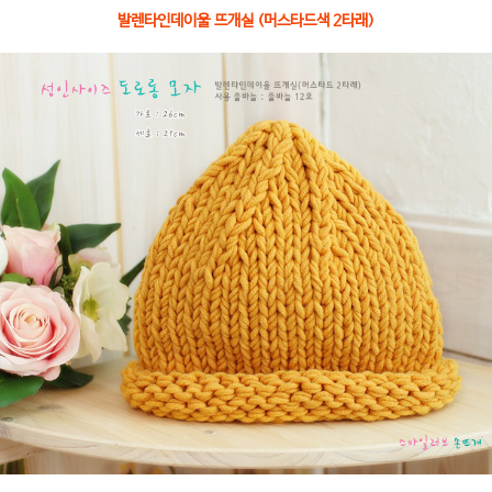
발렌타인데이울 뜨개실 (머스타드색 2타래)