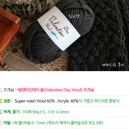
-
뜨개실 :
*발렌타인데이 울(Valentine Day Wool) 뜨개실
-
성분 :
Super wash Wool 60% , Acrylic 40%
의 가볍고 부드러운 혼방사
-
무게, 굵기 :
1타래 90g±5 , 3.8~4.0mm
-
바늘 :
대(줄)바늘 6~7mm (목도리 제작시 줄바늘 8호 또는 9호)