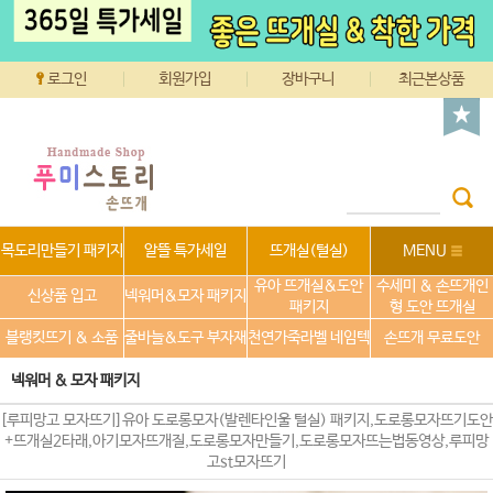
로그인
회원가입
장바구니
최근본상품
목도리만들기 패키지
알뜰 특가세일
뜨개실(털실)
MENU
유아 뜨개실&도안
수세미 & 손뜨개인
신상품 입고
넥워머&모자 패키지
패키지
형 도안 뜨개실
블랭킷뜨기 & 소품
줄바늘&도구 부자재
천연가죽라벨 네임텍
손뜨개 무료도안
넥워머 & 모자 패키지
[루피망고 모자뜨기]유아 도로롱모자(발렌타인울 털실) 패키지,도로롱모자뜨기도안
+뜨개실2타래,아기모자뜨개질,도로롱모자만들기,도로롱모자뜨는법동영상,루피망
고st모자뜨기