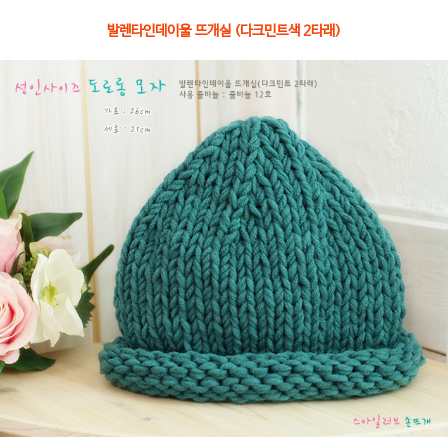
발렌타인데이울 뜨개실 (다크민트색 2타래)