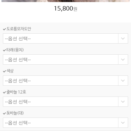
15,800
원
도로롱모자도안
타래(뭉치)
색상
줄바늘 12호
돗바늘(대)