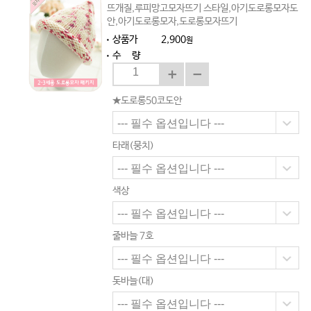
뜨개질,루피망고모자뜨기 스타일,아기도로롱모자도
안,아기도로롱모자,도로롱모자뜨기
상품가
2,900
원
수 량
★도로롱50코도안
타래(뭉치)
색상
줄바늘 7호
돗바늘(대)