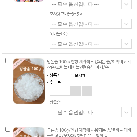
모사용코바늘3-5호
돗바늘(소)
방울솜 100g/인형 제작에 사용되는 솜/아미네코 제
작솜/코바늘 대바늘인형솜/부자재/솜
상품가
1,600
원
수 량
방울솜
구름솜 100g/인형 제작에 사용되는 솜/코바늘 대바
늘인형솜/부자재/깃털같은 느낌의 솜