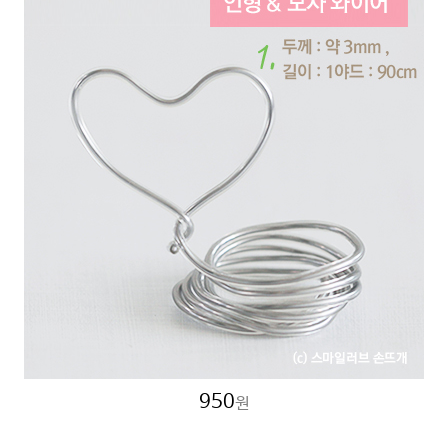
950
원