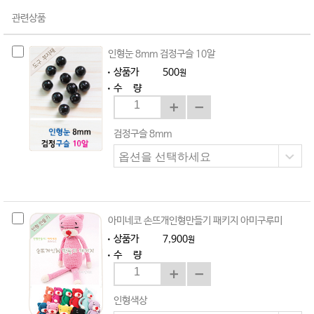
관련상품
인형눈 8mm 검정구슬 10알
상품가
500
원
수 량
검정구슬 8mm
아미네코 손뜨개인형만들기 패키지 아미구루미
상품가
7,900
원
수 량
인형색상