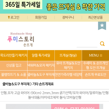
로그인
회원가입
장바구니
최근본상품
목도리만들기 패키지
알뜰 특가세일
뜨개실(털실)
MENU
유아 뜨개실&도안
수세미 & 손뜨개인
신상품 입고
넥워머&모자 패키지
패키지
형 도안 뜨개실
블랭킷뜨기 & 소품
줄바늘&도구 부자재
천연가죽라벨 네임텍
손뜨개 무료도안
줄바늘&도구 부자재
>
기타 손뜨개재료
인형,모자 고급 와이어 (90cm) 2mm,3mm 굵기선택/모자 와이어/알루미늄/인형
철사대용/아미네코제작 철사/코바늘인형