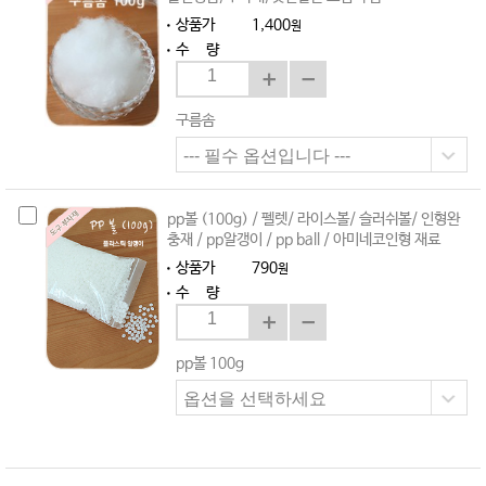
상품가
1,400
원
수 량
구름솜
pp볼 (100g) / 펠렛/ 라이스볼/ 슬러쉬볼/ 인형완
충재 / pp알갱이 / pp ball / 아미네코인형 재료
상품가
790
원
수 량
pp볼 100g