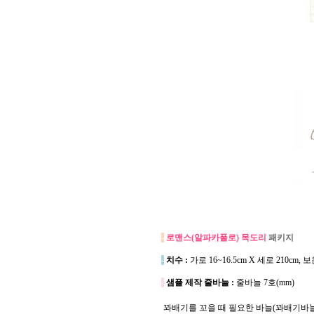
-
로맨스(알파카폴로) 목도리
패키지
-
치수 :
가로 16~16.5cm X 세로 210c
-
샘플 제작 줄바늘 :
줄바늘 7호(mm)
꽈배기를 꼬을 때 필요한 바늘(꽈배기바늘)