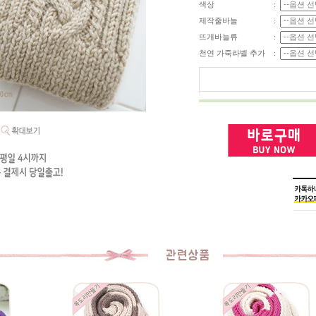
색상
:
제작줄바늘
:
뜨개바늘류
:
천연 가죽라벨 추가
: