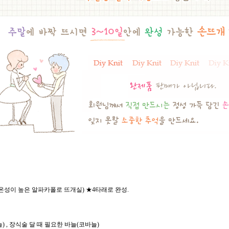
m, 보온성이 높은 알파카폴로 뜨개실) ★4타래로 완성.
 , 장식술 달 때 필요한 바늘(코바늘)