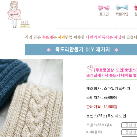
[무료동영상+도안]로맨스(
뜨개질패키지 손뜨게 대바늘 
제조회사 : 스마일러브/터키
소비자가 :
32,000
원
판매가격 :
15,600원
로맨스(35코)목도리 도안
로맨스(35코)강좌
:
타래(뭉치)
: