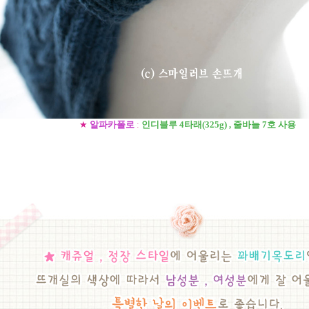
★
알파카폴로
:
인디블루 4타래(325g) , 줄바늘 7호 사용