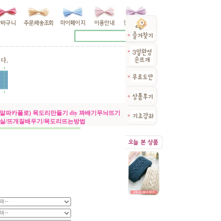
알파카폴로) 목도리만들기 diy 꽈배기무늬뜨기
털실/뜨개질배우기/목도리뜨는방법