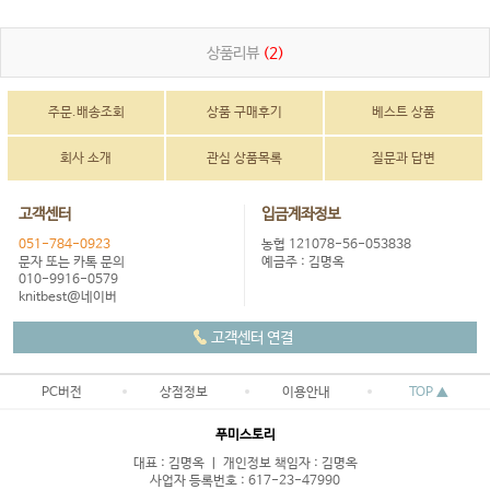
상품리뷰
(2)
주문.배송조회
상품 구매후기
베스트 상품
회사 소개
관심 상품목록
질문과 답변
고객센터
입금계좌정보
051-784-0923
농협 121078-56-053838
문자 또는 카톡 문의
예금주 : 김명옥
010-9916-0579
knitbest@네이버
고객센터 연결
PC버전
상점정보
이용안내
TOP ▲
푸미스토리
대표 : 김명옥 ㅣ 개인정보 책임자 : 김명옥
사업자 등록번호 : 617-23-47990