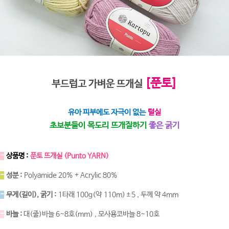
[푼토]
부드럽고 가벼운 뜨개실
유아 피부에도 자극이 없는
털실
초보분들이 목도리 뜨개질하기
좋은 굵기
-
상품명 :
푼토 뜨개실 (Punto YARN)
-
성분 :
Polyamide 20% + Acrylic 80%
-
무게(길이), 굵기 :
1타래 100g(약 110m)±5 , 두께 약 4mm
-
바늘 :
대(줄)바늘 6~8호(mm) , 모사용코바늘 8~10호