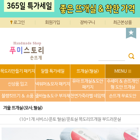
로그인
회원가입
장바구니
최근본상품
목도리만들기 패키지
알뜰 특가세일
뜨개실(털실)
MENU
유아 뜨개실&도안
수세미 & 손뜨개인
신상품 입고
넥워머&모자 패키지
패키지
형 도안 뜨개실
블랭킷뜨기 & 소품
줄바늘&도구 부자재
천연가죽라벨 네임텍
손뜨개 무료도안
겨울 뜨개실(모사,털실)
(10+1개 서비스)푼토 털실/푼토실 목도리뜨개질 부드러운실