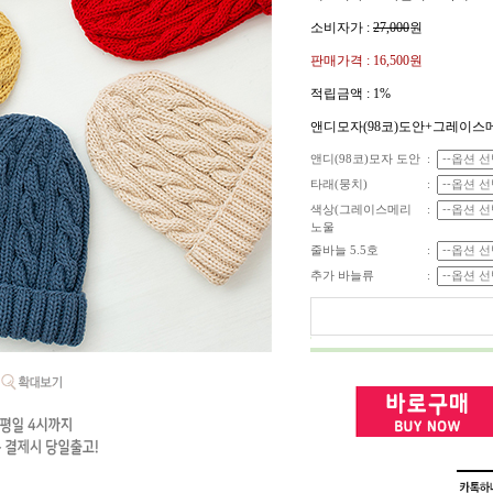
소비자가 :
27,000
원
판매가격 :
16,500원
적립금액 :
1%
앤디모자(98코)도안+그레이스
앤디(98코)모자 도안
:
타래(뭉치)
:
색상(그레이스메리
:
노울
줄바늘 5.5호
:
추가 바늘류
: