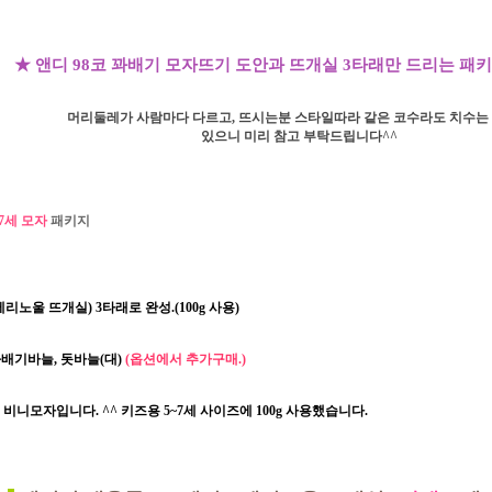
★ 앤디 98코 꽈배기 모자뜨기 도안과 뜨개실 3타래만 드리는 패
머리둘레가 사람마다 다르고, 뜨시는분 스타일따라 같은 코수라도 치수는
있으니 미리 참고 부탁드립니다^^
7세 모자
패키지
노울 뜨개실) 3타래로 완성.(100g 사용)
 꽈배기바늘, 돗바늘(대)
(옵션에서 추가구매.)
비니모자입니다. ^^ 키즈용 5~7세 사이즈에 100g 사용했습니다.