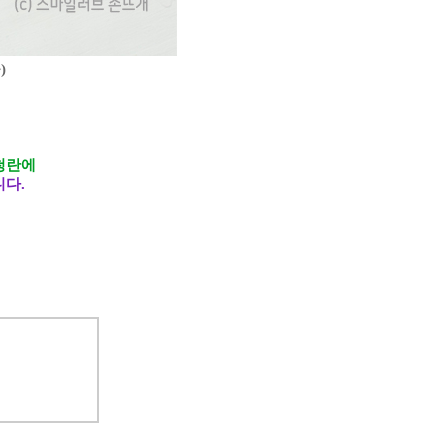
)
청란에
다.