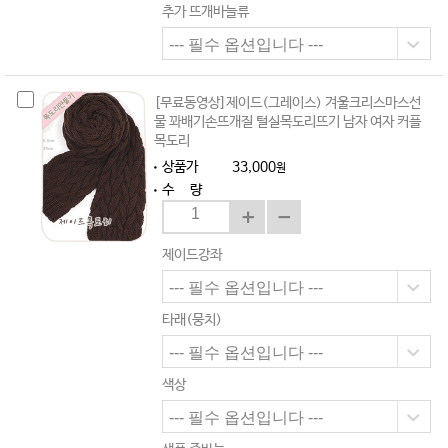
추가 뜨개바늘류
[무료동영상]제이드(그레이스) 겨울크리스마스선
물 꽈배기손뜨개질 털실목도리뜨기 남자 여자 커플
목도리
상품가
33,000
원
수 량
제이드강좌
타래(뭉치)
색상