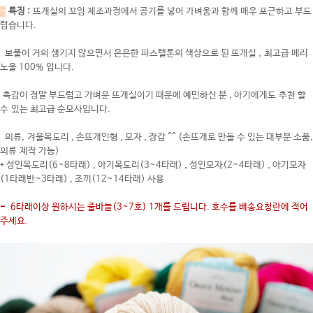
-
특징 :
뜨개실의 꼬임 제조과정에서 공기를 넣어 가벼움과 함께 매우 포근하고 부드
럽습니다.
보풀이 거의 생기지 않으면서 은은한
파스텔톤의 색상으로 된 뜨개실 , 최고급 메리
노울 100% 입니다.
촉감이 정말 부드럽고 가벼운 뜨개실이기 때문에 예민하신 분 , 아기에게도 추천 할
수 있는 최고급 순모사입니다.
의류, 겨울목도리 , 손뜨개인형 , 모자 , 장갑 ^^ (손뜨개로 만들 수 있는 대부분 소품,
의류 제작 가능)
* 성인목도리(6~8타래) , 아기목도리(3~4타래) , 성인모자(2~4타래) , 아기모자
(1타래반~3타래) , 조끼(12~14타래) 사용
-
6타래이상 원하시는 줄바늘(3~7호) 1개를 드립니다. 호수를 배송요청란에 적어
주세요.