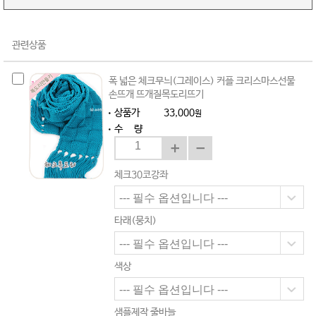
관련상품
폭 넓은 체크무늬(그레이스) 커플 크리스마스선물
손뜨개 뜨개질목도리뜨기
상품가
33,000
원
수 량
체크30코강좌
타래(뭉치)
색상
샘플제작 줄바늘