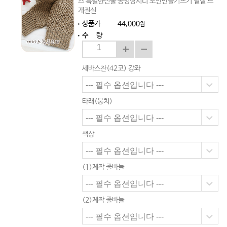
스 특별한선물 동영상시디 도안만들기뜨기 털실 뜨
개질실
상품가
44,000
원
수 량
세바스찬(42코) 강좌
타래(뭉치)
색상
(1)제작 줄바늘
(2)제작 줄바늘