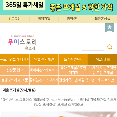
로그인
회원가입
장바구니
최근본상품
목도리만들기 패키지
알뜰 특가세일
뜨개실(털실)
MENU
유아 뜨개실&도안
수세미 & 손뜨개인
신상품 입고
넥워머&모자 패키지
패키지
형 도안 뜨개실
블랭킷뜨기 & 소품
줄바늘&도구 부자재
천연가죽라벨 네임텍
손뜨개 무료도안
겨울 뜨개실(모사,털실)
10+1서비스 그레이스 메리노울(Grace MerinoWool) 뜨개실 겨울 뜨개질 손뜨개
(털실,뜨게질실) 뜨게실 스마일러브