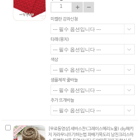
미켈란 강좌신청
타래(뭉치)
색상
샘플제작 줄바늘
추가 뜨개바늘
[무료동영상]세바스찬(그레이스메리노울) diy패키
지 자라무늬뜨기하는법 꽈배기목도리 남친크리스마