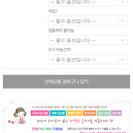
색상2
샘플제작 줄바늘
추가 바늘선택
선택상품 장바구니 담기