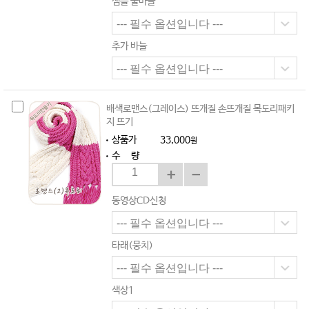
샘플 줄바늘
추가 바늘
배색로맨스(그레이스) 뜨개질 손뜨개질 목도리패키
지 뜨기
상품가
33,000
원
수 량
동영상CD신청
타래(뭉치)
색상1