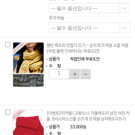
추가 바늘
앨빈 목도리 만들기 뜨기 - 손뜨개 뜨개질 소품 작품
[직접 출력 인쇄하시는 무료도안]
상품가
직접인쇄 무료도안
수 량
[이벤트]미카엘(그레이스) 겨울목도리 남친 여친 커
플 크리스마스선물 손뜨개 뜨개질 남자목도리뜨기
상품가
33,000
원
수 량