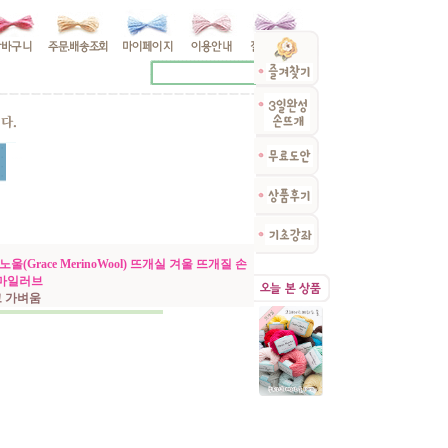
(Grace MerinoWool) 뜨개실 겨울 뜨개질 손
스마일러브
고 가벼움