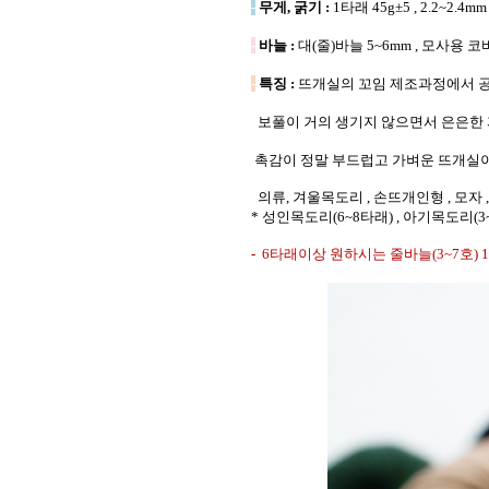
-
무게, 굵기 :
1타래 45g±5 , 2.2~2.4mm
-
바늘 :
대(줄)바늘 5~6mm , 모사용 코
-
특징 :
뜨개실의 꼬임 제조과정에서 공
보풀이 거의 생기지 않으면서 은은한
촉감이 정말 부드럽고 가벼운 뜨개실이
의류, 겨울목도리 , 손뜨개인형 , 모자 ,
* 성인목도리(6~8타래) , 아기목도리(3~
-
6타래이상 원하시는 줄바늘(3~7호)