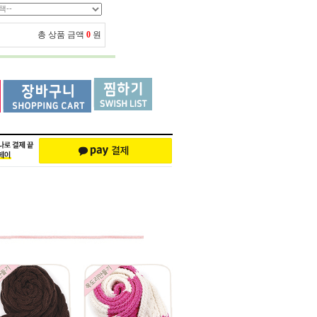
총 상품 금액
0
원