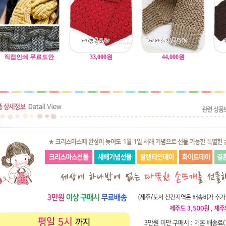
직접인쇄 무료도안
33,000
원
44,000
원