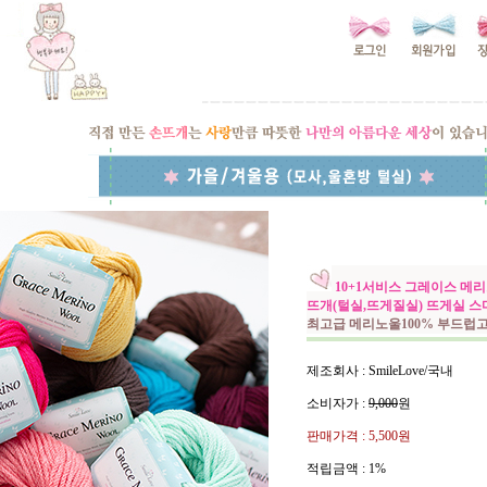
10+1서비스 그레이스 메리노울
뜨개(털실,뜨게질실) 뜨게실 
최고급 메리노울100% 부드럽
제조회사 : SmileLove/국내
소비자가 :
9,000
원
판매가격 :
5,500원
적립금액 :
1%